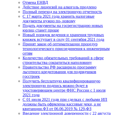
Отмена ЕНВД
Действие лицензий на алкоголь продлено
Полный переход на электронную отчетность
С 17 марта 2021 года хранить налоговые
документы нужно по- новому
Подать документы на госрегистрацию новых
юрлиц станет проще
Новый порядок ведения и хранения трудовых
книжек вступает в силу 01 сентября 2021 года
Принят закон об оптиматизации процедур
технологического присоединения к инженерным
сетям
Количество обязательных требований в сфере
строительства сократиться наполовину
Правительство РФ расширило программу
льготного кредитования для подрядчиков
госстроек
Получить бесплатную квалифицированную
электронную подпись можно будет в
удостоверяющем центре ФНС России с 1 июля
2021 года
С 01 июля 2021 годв при сделках с любыми ИП
должны быть офрмлены кассовые чеки, а не
квитанции.ФЗ от 06.06.2019 № 129-ФЗ
Введение электронной доверенности с 22 августа