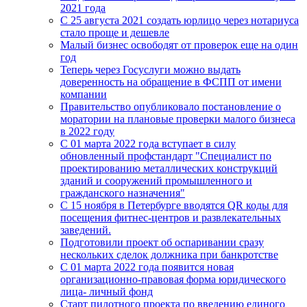
2021 года
C 25 августа 2021 создать юрлицо через нотариуса
стало проще и дешевле
Малый бизнес освободят от проверок еще на один
год
Теперь через Госуслуги можно выдать
доверенность на обращение в ФСПП от имени
компании
Правительство опубликовало постановление о
моратории на плановые проверки малого бизнеса
в 2022 году
С 01 марта 2022 года вступает в силу
обновленный профстандарт "Специалист по
проектированию металлических конструкций
зданий и сооружений промышленного и
гражданского назначения"
С 15 ноября в Петербурге вводятся QR коды для
посещения фитнес-центров и развлекательных
заведений.
Подготовили проект об оспаривании сразу
нескольких сделок должника при банкротстве
С 01 марта 2022 года появится новая
организационно-правовая форма юридического
лица- личный фонд
Старт пилотного проекта по введению единого