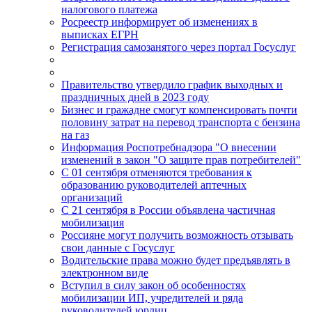
налогового платежа
Росреестр информирует об изменениях в
выписках ЕГРН
Регистрация самозанятого через портал Госуслуг
Правительство утвердило график выходных и
праздничных дней в 2023 году
Бизнес и гражадне смогут компенсировать почти
половину затрат на перевод транспорта с бензина
на газ
Информация Роспотребнадзора "О внесении
изменений в закон "О защите прав потребителей"
С 01 сентября отменяются требования к
образованию руководителей аптечных
организаций
С 21 сентября в России объявлена частичная
мобилизация
Россияне могут получить возможность отзывать
свои данные с Госуслуг
Водительские права можно будет предъявлять в
электронном виде
Вступил в силу закон об особенностях
мобилизации ИП, учредителей и ряда
руководителей юрлиц