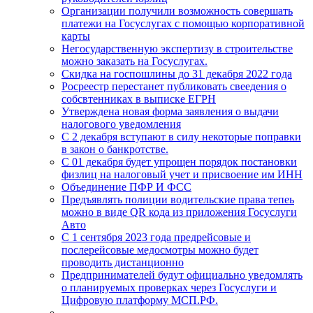
Организации получили возможность совершать
платежи на Госуслугах с помощью корпоративной
карты
Негосударственную экспертизу в строительстве
можно заказать на Госуслугах.
Скидка на госпошлины до 31 декабря 2022 года
Росреестр перестанет публиковать свеедения о
собсвтенниках в выписке ЕГРН
Утверждена новая форма заявления о выдачи
налогового уведомления
С 2 декабря вступают в силу некоторые поправки
в закон о банкротстве.
C 01 декабря будет упрощен порядок постановки
физлиц на налоговый учет и присвоение им ИНН
Объединение ПФР И ФСС
Предъявлять полиции водительские права тепеь
можно в виде QR кода из приложения Госуслуги
Авто
С 1 сентября 2023 года предрейсовые и
послерейсовые медосмотры можно будет
проводить дистанционно
Предпринимателей будут официально уведомлять
о планируемых проверках через Госуслуги и
Цифровую платформу МСП.РФ.