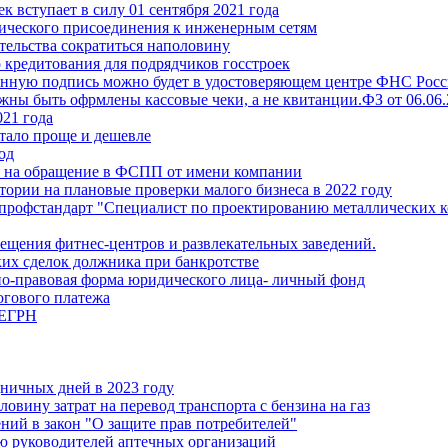
 вступает в силу 01 сентября 2021 года
гического присоединения к инженерным сетям
тельства сократиться наполовину
кредитования для подрядчиков госстроек
ную подпись можно будет в удостоверяющем центре ФНС Росси
жны быть офрмлены кассовые чеки, а не квитанции.ФЗ от 06.06
021 года
стало проще и дешевле
од
ть на обращение в ФСПП от имени компании
тории на плановые проверки малого бизнеса в 2022 году
ый профстандарт "Специалист по проектированию металлических
сещения фитнес-центров и развлекательных заведений.
ких сделок должника при банкротстве
нно-правовая форма юридического лица- личный фонд
огового платежа
 ЕГРН
ничных дней в 2023 году
овину затрат на перевод транспорта с бензина на газ
ий в закон "О защите прав потребителей"
ию руководителей аптечных организаций