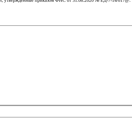
й, утвержденные приказом ФНС от 31.08.2020 № ЕД-7-14/617@.