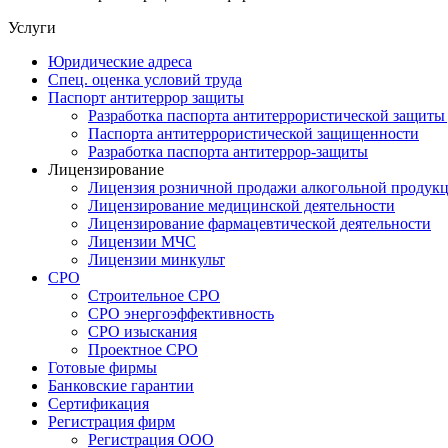
Услуги
Юридические адреса
Спец. оценка условий труда
Паспорт антитеррор защиты
Разработка паспорта антитеррористической защиты
Паспорта антитеррористической защищенности
Разработка паспорта антитеррор-защиты
Лицензирование
Лицензия розничной продажи алкогольной продук
Лицензирование медицинской деятельности
Лицензирование фармацевтической деятельности
Лицензии МЧС
Лицензии минкульт
СРО
Строительное СРО
СРО энергоэффективность
СРО изыскания
Проектное СРО
Готовые фирмы
Банковские гарантии
Сертификация
Регистрация фирм
Регистрация ООО