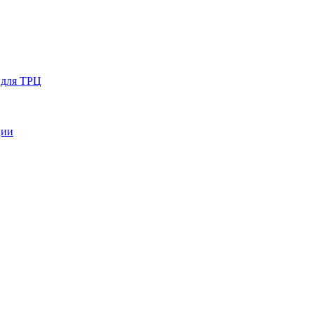
 для ТРЦ
ции