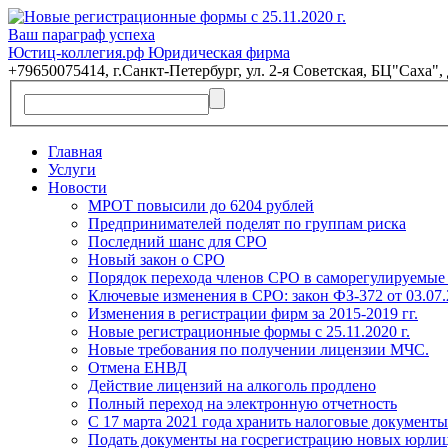
Ваш параграф успеха
Юстиц-коллегия.рф Юридическая фирма
+79650075414, г.Санкт-Петербург, ул. 2-я Советская, БЦ"Саха", 
Главная
Услуги
Новости
МРОТ повысили до 6204 рублей
Предпринимателей поделят по группам риска
Последний шанс для СРО
Новый закон о СРО
Порядок перехода членов СРО в саморегулируемые 
Ключевые изменения в СРО: закон ФЗ-372 от 03.07.
Изменения в регистрации фирм за 2015-2019 гг.
Новые регистрационные формы с 25.11.2020 г.
Новые требования по получении лицензии МЧС.
Отмена ЕНВД
Действие лицензий на алкоголь продлено
Полный переход на электронную отчетность
С 17 марта 2021 года хранить налоговые документ
Подать документы на госрегистрацию новых юрлиц