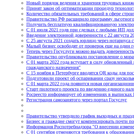
Новый порядок ведения и хранения трудовых книжек
Принят закон об оптиматизации процедур техноло
Количество обязательных требований в сфере строи
Правительство РФ расширило программу льготного 
Получить бесплатную квалифицированную электрон
С 01 июля 2021 годв при сделках с любыми ИП дол
Введение электронной доверенности с 22 августа 2
C 25 августа 2021 создать юрлицо через нотариуса 
Малый бизнес освободят от проверок еще на один г
Теперь через Госуслуги можно выдать довереннос
Правительство опубликовало постановление о мора
С 01 марта 2022 года вступает в силу обновленн
гражданского назначения"
С 15 ноября в Петербурге вводятся QR коды для по
Подготовили проект об оспаривании сразу несколь
С 01 марта 2022 года появится новая организацио
Старт пилотного проекта по введению единого нал
Росреестр информирует об изменениях в выписках
Регистрация самозанятого через портал Госуслуг
Правительство утвердило график выходных и празд
Бизнес и гражадне смогут компенсировать почти пол
Информация Роспотребнадзора "О внесении изменен
С 01 сентября отменяются требования к образован