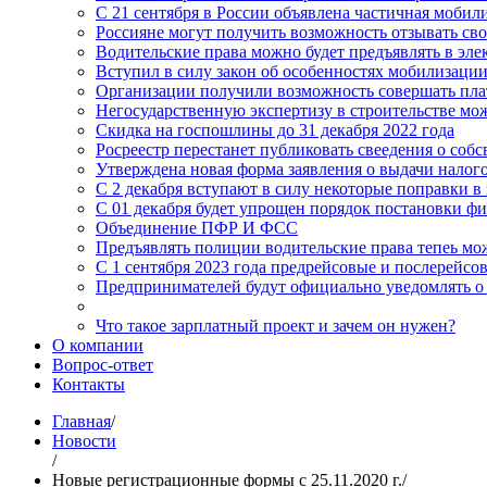
С 21 сентября в России объявлена частичная мобил
Россияне могут получить возможность отзывать сво
Водительские права можно будет предъявлять в эл
Вступил в силу закон об особенностях мобилизаци
Организации получили возможность совершать пла
Негосударственную экспертизу в строительстве мож
Скидка на госпошлины до 31 декабря 2022 года
Росреестр перестанет публиковать свеедения о соб
Утверждена новая форма заявления о выдачи налог
С 2 декабря вступают в силу некоторые поправки в 
C 01 декабря будет упрощен порядок постановки ф
Объединение ПФР И ФСС
Предъявлять полиции водительские права тепеь мо
С 1 сентября 2023 года предрейсовые и послерейс
Предпринимателей будут официально уведомлять 
Что такое зарплатный проект и зачем он нужен?
О компании
Вопрос-ответ
Контакты
Главная
/
Новости
/
Новые регистрационные формы с 25.11.2020 г.
/