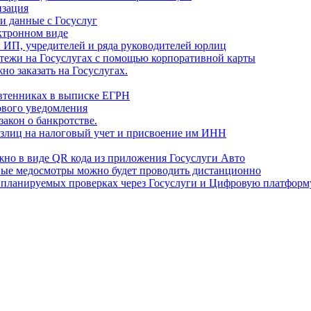
изация
и данные с Госуслуг
ектронном виде
и ИП, учредителей и ряда руководителей юрлиц
тежи на Госуслугах с помощью корпоративной карты
но заказать на Госуслугах.
свтенниках в выписке ЕГРН
ового уведомления
закон о банкротстве.
излиц на налоговый учет и присвоение им ИНН
жно в виде QR кода из приложения Госуслуги Авто
овые медосмотры можно будет проводить дистанционно
о планируемых проверках через Госуслуги и Цифровую платфор