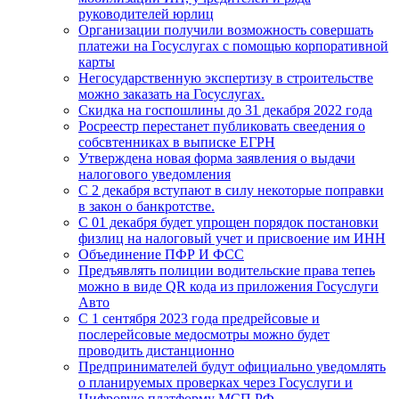
руководителей юрлиц
Организации получили возможность совершать
платежи на Госуслугах с помощью корпоративной
карты
Негосударственную экспертизу в строительстве
можно заказать на Госуслугах.
Скидка на госпошлины до 31 декабря 2022 года
Росреестр перестанет публиковать свеедения о
собсвтенниках в выписке ЕГРН
Утверждена новая форма заявления о выдачи
налогового уведомления
С 2 декабря вступают в силу некоторые поправки
в закон о банкротстве.
C 01 декабря будет упрощен порядок постановки
физлиц на налоговый учет и присвоение им ИНН
Объединение ПФР И ФСС
Предъявлять полиции водительские права тепеь
можно в виде QR кода из приложения Госуслуги
Авто
С 1 сентября 2023 года предрейсовые и
послерейсовые медосмотры можно будет
проводить дистанционно
Предпринимателей будут официально уведомлять
о планируемых проверках через Госуслуги и
Цифровую платформу МСП.РФ.