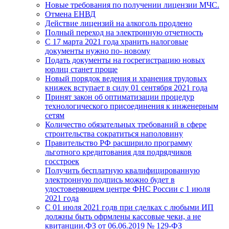
Новые требования по получении лицензии МЧС.
Отмена ЕНВД
Действие лицензий на алкоголь продлено
Полный переход на электронную отчетность
С 17 марта 2021 года хранить налоговые
документы нужно по- новому
Подать документы на госрегистрацию новых
юрлиц станет проще
Новый порядок ведения и хранения трудовых
книжек вступает в силу 01 сентября 2021 года
Принят закон об оптиматизации процедур
технологического присоединения к инженерным
сетям
Количество обязательных требований в сфере
строительства сократиться наполовину
Правительство РФ расширило программу
льготного кредитования для подрядчиков
госстроек
Получить бесплатную квалифицированную
электронную подпись можно будет в
удостоверяющем центре ФНС России с 1 июля
2021 года
С 01 июля 2021 годв при сделках с любыми ИП
должны быть офрмлены кассовые чеки, а не
квитанции.ФЗ от 06.06.2019 № 129-ФЗ