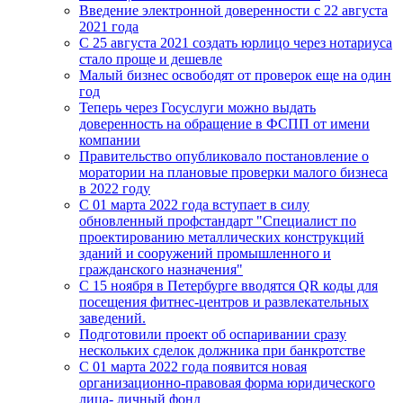
Введение электронной доверенности с 22 августа
2021 года
C 25 августа 2021 создать юрлицо через нотариуса
стало проще и дешевле
Малый бизнес освободят от проверок еще на один
год
Теперь через Госуслуги можно выдать
доверенность на обращение в ФСПП от имени
компании
Правительство опубликовало постановление о
моратории на плановые проверки малого бизнеса
в 2022 году
С 01 марта 2022 года вступает в силу
обновленный профстандарт "Специалист по
проектированию металлических конструкций
зданий и сооружений промышленного и
гражданского назначения"
С 15 ноября в Петербурге вводятся QR коды для
посещения фитнес-центров и развлекательных
заведений.
Подготовили проект об оспаривании сразу
нескольких сделок должника при банкротстве
С 01 марта 2022 года появится новая
организационно-правовая форма юридического
лица- личный фонд