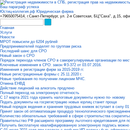
Ваш параграф успеха
Юстиц-коллегия.рф Юридическая фирма
+79650075414, г.Санкт-Петербург, ул. 2-я Советская, БЦ"Саха", д.15, оф
Главная
Услуги
Новости
МРОТ повысили до 6204 рублей
Предпринимателей поделят по группам риска
Последний шанс для СРО
Новый закон о СРО
Порядок перехода членов СРО в саморегулируемые организации по мес
Ключевые изменения в СРО: закон ФЗ-372 от 03.07.2016.
Изменения в регистрации фирм за 2015-2019 гг.
Новые регистрационные формы с 25.11.2020 г.
Новые требования по получении лицензии МЧС.
Отмена ЕНВД
Действие лицензий на алкоголь продлено
Полный переход на электронную отчетность
С 17 марта 2021 года хранить налоговые документы нужно по- новому
Подать документы на госрегистрацию новых юрлиц станет проще
Новый порядок ведения и хранения трудовых книжек вступает в силу 01
Принят закон об оптиматизации процедур технологического присоедине
Количество обязательных требований в сфере строительства сократить
Правительство РФ расширило программу льготного кредитования для п
Получить бесплатную квалифицированную электронную подпись можно 
С 01 июля 2021 годв при сделках с любыми ИП должны быть офрмлены к