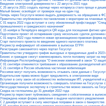
Введение электронной доверенности с 22 августа 2021 года
C 25 августа 2021 создать юрлицо через нотариуса стало проще и деше
Малый бизнес освободят от проверок еще на один год
Теперь через Госуслуги можно выдать доверенность на обращение в Ф
Правительство опубликовало постановление о моратории на плановые пр
С 01 марта 2022 года вступает в силу обновленный профстандарт "Спе
промышленного и гражданского назначения"
С 15 ноября в Петербурге вводятся QR коды для посещения фитнес-цен
Подготовили проект об оспаривании сразу нескольких сделок должника 
С 01 марта 2022 года появится новая организационно-правовая форма 
Старт пилотного проекта по введению единого налогового платежа
Росреестр информирует об изменениях в выписках ЕГРН
Регистрация самозанятого через портал Госуслуг
Правительство утвердило график выходных и праздничных дней в 2023 
Бизнес и гражадне смогут компенсировать почти половину затрат на пер
Информация Роспотребнадзора "О внесении изменений в закон "О защит
С 01 сентября отменяются требования к образованию руководителей ап
С 21 сентября в России объявлена частичная мобилизация
Россияне могут получить возможность отзывать свои данные с Госуслуг
Водительские права можно будет предъявлять в электронном виде
Вступил в силу закон об особенностях мобилизации ИП, учредителей и
Организации получили возможность совершать платежи на Госуслугах 
Негосударственную экспертизу в строительстве можно заказать на Госу
Скидка на госпошлины до 31 декабря 2022 года
Росреестр перестанет публиковать свеедения о собсвтенниках в выпис
Утверждена новая форма заявления о выдачи налогового уведомления
С 2 декабря вступают в силу некоторые поправки в закон о банкротстве.
C 01 декабря будет упрощен порядок постановки физлиц на налоговый 