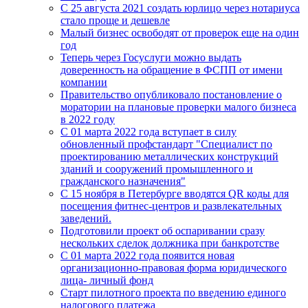
C 25 августа 2021 создать юрлицо через нотариуса
стало проще и дешевле
Малый бизнес освободят от проверок еще на один
год
Теперь через Госуслуги можно выдать
доверенность на обращение в ФСПП от имени
компании
Правительство опубликовало постановление о
моратории на плановые проверки малого бизнеса
в 2022 году
С 01 марта 2022 года вступает в силу
обновленный профстандарт "Специалист по
проектированию металлических конструкций
зданий и сооружений промышленного и
гражданского назначения"
С 15 ноября в Петербурге вводятся QR коды для
посещения фитнес-центров и развлекательных
заведений.
Подготовили проект об оспаривании сразу
нескольких сделок должника при банкротстве
С 01 марта 2022 года появится новая
организационно-правовая форма юридического
лица- личный фонд
Старт пилотного проекта по введению единого
налогового платежа