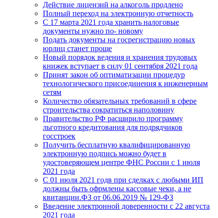
Действие лицензий на алкоголь продлено
Полный переход на электронную отчетность
С 17 марта 2021 года хранить налоговые
документы нужно по- новому
Подать документы на госрегистрацию новых
юрлиц станет проще
Новый порядок ведения и хранения трудовых
книжек вступает в силу 01 сентября 2021 года
Принят закон об оптиматизации процедур
технологического присоединения к инженерным
сетям
Количество обязательных требований в сфере
строительства сократиться наполовину
Правительство РФ расширило программу
льготного кредитования для подрядчиков
госстроек
Получить бесплатную квалифицированную
электронную подпись можно будет в
удостоверяющем центре ФНС России с 1 июля
2021 года
С 01 июля 2021 годв при сделках с любыми ИП
должны быть офрмлены кассовые чеки, а не
квитанции.ФЗ от 06.06.2019 № 129-ФЗ
Введение электронной доверенности с 22 августа
2021 года