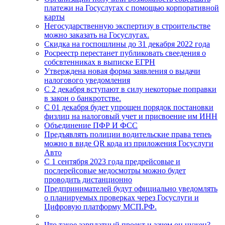
платежи на Госуслугах с помощью корпоративной
карты
Негосударственную экспертизу в строительстве
можно заказать на Госуслугах.
Скидка на госпошлины до 31 декабря 2022 года
Росреестр перестанет публиковать свеедения о
собсвтенниках в выписке ЕГРН
Утверждена новая форма заявления о выдачи
налогового уведомления
С 2 декабря вступают в силу некоторые поправки
в закон о банкротстве.
C 01 декабря будет упрощен порядок постановки
физлиц на налоговый учет и присвоение им ИНН
Объединение ПФР И ФСС
Предъявлять полиции водительские права тепеь
можно в виде QR кода из приложения Госуслуги
Авто
С 1 сентября 2023 года предрейсовые и
послерейсовые медосмотры можно будет
проводить дистанционно
Предпринимателей будут официально уведомлять
о планируемых проверках через Госуслуги и
Цифровую платформу МСП.РФ.
Что такое зарплатный проект и зачем он нужен?