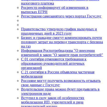
налогового платежа
Росреестр информирует об изменениях в
выписках ЕГРН
Регистрация самозанятого через портал Госуслуг
Правительство утвердило график выходных и
праздничных дней в 2023 году
Бизнес и гражадне смогут компенсировать почти
половину затрат на перевод транспорта с бензина
на газ
Информация Роспотребнадзора "О внесении
изменений в закон "О защите прав потребителей"
С 01 сентября отменяются требования к
образованию руководителей аптечных
организаций
С 21 сентября в России объявлена частичная
мобилизация
Россияне могут получить возможность отзывать
свои данные с Госуслуг
Водительские права можно будет предъявлять в
электронном виде
Вступил в силу закон об особенностях
мобилизации ИП, учредителей и ряда
руководителей юрлиц