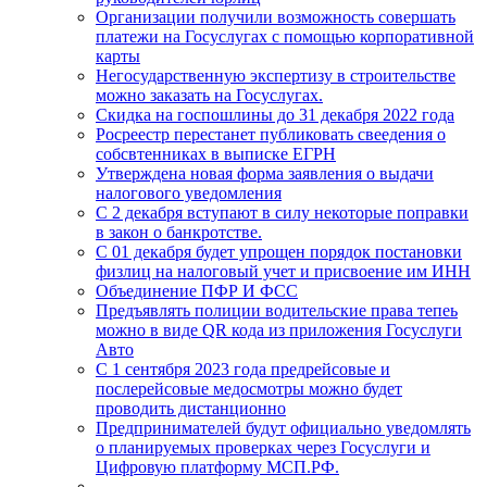
Организации получили возможность совершать
платежи на Госуслугах с помощью корпоративной
карты
Негосударственную экспертизу в строительстве
можно заказать на Госуслугах.
Скидка на госпошлины до 31 декабря 2022 года
Росреестр перестанет публиковать свеедения о
собсвтенниках в выписке ЕГРН
Утверждена новая форма заявления о выдачи
налогового уведомления
С 2 декабря вступают в силу некоторые поправки
в закон о банкротстве.
C 01 декабря будет упрощен порядок постановки
физлиц на налоговый учет и присвоение им ИНН
Объединение ПФР И ФСС
Предъявлять полиции водительские права тепеь
можно в виде QR кода из приложения Госуслуги
Авто
С 1 сентября 2023 года предрейсовые и
послерейсовые медосмотры можно будет
проводить дистанционно
Предпринимателей будут официально уведомлять
о планируемых проверках через Госуслуги и
Цифровую платформу МСП.РФ.