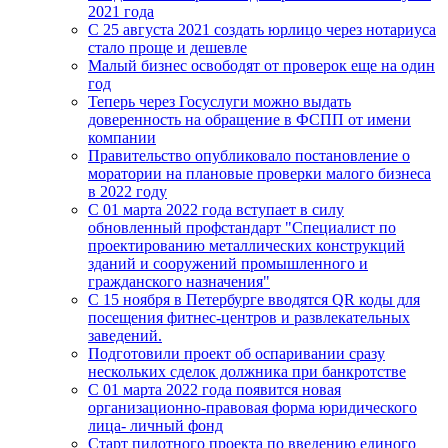
2021 года
C 25 августа 2021 создать юрлицо через нотариуса
стало проще и дешевле
Малый бизнес освободят от проверок еще на один
год
Теперь через Госуслуги можно выдать
доверенность на обращение в ФСПП от имени
компании
Правительство опубликовало постановление о
моратории на плановые проверки малого бизнеса
в 2022 году
С 01 марта 2022 года вступает в силу
обновленный профстандарт "Специалист по
проектированию металлических конструкций
зданий и сооружений промышленного и
гражданского назначения"
С 15 ноября в Петербурге вводятся QR коды для
посещения фитнес-центров и развлекательных
заведений.
Подготовили проект об оспаривании сразу
нескольких сделок должника при банкротстве
С 01 марта 2022 года появится новая
организационно-правовая форма юридического
лица- личный фонд
Старт пилотного проекта по введению единого