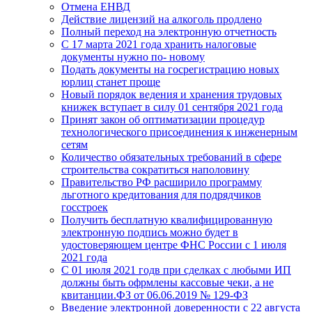
Отмена ЕНВД
Действие лицензий на алкоголь продлено
Полный переход на электронную отчетность
С 17 марта 2021 года хранить налоговые
документы нужно по- новому
Подать документы на госрегистрацию новых
юрлиц станет проще
Новый порядок ведения и хранения трудовых
книжек вступает в силу 01 сентября 2021 года
Принят закон об оптиматизации процедур
технологического присоединения к инженерным
сетям
Количество обязательных требований в сфере
строительства сократиться наполовину
Правительство РФ расширило программу
льготного кредитования для подрядчиков
госстроек
Получить бесплатную квалифицированную
электронную подпись можно будет в
удостоверяющем центре ФНС России с 1 июля
2021 года
С 01 июля 2021 годв при сделках с любыми ИП
должны быть офрмлены кассовые чеки, а не
квитанции.ФЗ от 06.06.2019 № 129-ФЗ
Введение электронной доверенности с 22 августа