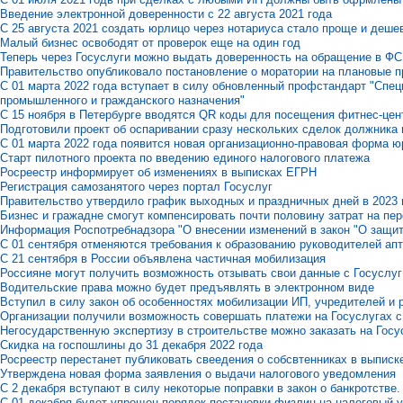
Введение электронной доверенности с 22 августа 2021 года
C 25 августа 2021 создать юрлицо через нотариуса стало проще и деше
Малый бизнес освободят от проверок еще на один год
Теперь через Госуслуги можно выдать доверенность на обращение в Ф
Правительство опубликовало постановление о моратории на плановые пр
С 01 марта 2022 года вступает в силу обновленный профстандарт "Спе
промышленного и гражданского назначения"
С 15 ноября в Петербурге вводятся QR коды для посещения фитнес-цен
Подготовили проект об оспаривании сразу нескольких сделок должника 
С 01 марта 2022 года появится новая организационно-правовая форма 
Старт пилотного проекта по введению единого налогового платежа
Росреестр информирует об изменениях в выписках ЕГРН
Регистрация самозанятого через портал Госуслуг
Правительство утвердило график выходных и праздничных дней в 2023 
Бизнес и гражадне смогут компенсировать почти половину затрат на пер
Информация Роспотребнадзора "О внесении изменений в закон "О защит
С 01 сентября отменяются требования к образованию руководителей ап
С 21 сентября в России объявлена частичная мобилизация
Россияне могут получить возможность отзывать свои данные с Госуслуг
Водительские права можно будет предъявлять в электронном виде
Вступил в силу закон об особенностях мобилизации ИП, учредителей и
Организации получили возможность совершать платежи на Госуслугах 
Негосударственную экспертизу в строительстве можно заказать на Госу
Скидка на госпошлины до 31 декабря 2022 года
Росреестр перестанет публиковать свеедения о собсвтенниках в выпис
Утверждена новая форма заявления о выдачи налогового уведомления
С 2 декабря вступают в силу некоторые поправки в закон о банкротстве.
C 01 декабря будет упрощен порядок постановки физлиц на налоговый 