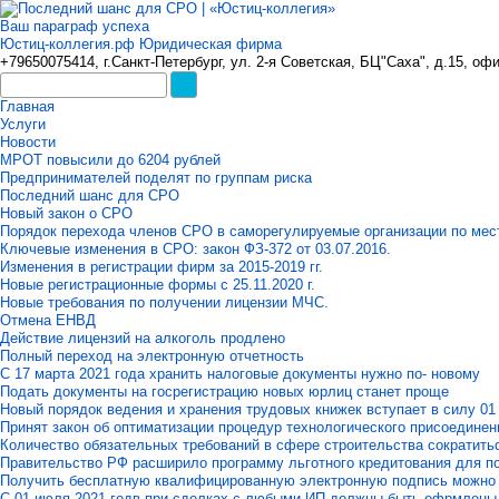
Ваш параграф успеха
Юстиц-коллегия.рф Юридическая фирма
+79650075414, г.Санкт-Петербург, ул. 2-я Советская, БЦ"Саха", д.15, оф
Главная
Услуги
Новости
МРОТ повысили до 6204 рублей
Предпринимателей поделят по группам риска
Последний шанс для СРО
Новый закон о СРО
Порядок перехода членов СРО в саморегулируемые организации по мес
Ключевые изменения в СРО: закон ФЗ-372 от 03.07.2016.
Изменения в регистрации фирм за 2015-2019 гг.
Новые регистрационные формы с 25.11.2020 г.
Новые требования по получении лицензии МЧС.
Отмена ЕНВД
Действие лицензий на алкоголь продлено
Полный переход на электронную отчетность
С 17 марта 2021 года хранить налоговые документы нужно по- новому
Подать документы на госрегистрацию новых юрлиц станет проще
Новый порядок ведения и хранения трудовых книжек вступает в силу 01
Принят закон об оптиматизации процедур технологического присоедине
Количество обязательных требований в сфере строительства сократить
Правительство РФ расширило программу льготного кредитования для п
Получить бесплатную квалифицированную электронную подпись можно 
С 01 июля 2021 годв при сделках с любыми ИП должны быть офрмлены к