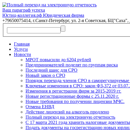
Ваш параграф успеха
Юстиц-коллегия.рф Юридическая фирма
+79650075414, г.Санкт-Петербург, ул. 2-я Советская, БЦ"Саха", 
Главная
Услуги
Новости
МРОТ повысили до 6204 рублей
Предпринимателей поделят по группам риска
Последний шанс для СРО
Новый закон о СРО
Порядок перехода членов СРО в саморегулируемые 
Ключевые изменения в СРО: закон ФЗ-372 от 03.07.
Изменения в регистрации фирм за 2015-2019 гг.
Новые регистрационные формы с 25.11.2020 г.
Новые требования по получении лицензии МЧС.
Отмена ЕНВД
Действие лицензий на алкоголь продлено
Полный переход на электронную отчетность
С 17 марта 2021 года хранить налоговые документ
Подать документы на госрегистрацию новых юрлиц