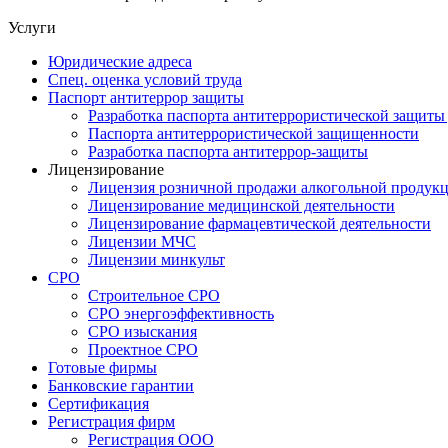
Услуги
Юридические адреса
Спец. оценка условий труда
Паспорт антитеррор защиты
Разработка паспорта антитеррористической защиты
Паспорта антитеррористической защищенности
Разработка паспорта антитеррор-защиты
Лицензирование
Лицензия розничной продажи алкогольной продук
Лицензирование медицинской деятельности
Лицензирование фармацевтической деятельности
Лицензии МЧС
Лицензии минкульт
СРО
Строительное СРО
СРО энергоэффективность
СРО изыскания
Проектное СРО
Готовые фирмы
Банковские гарантии
Сертификация
Регистрация фирм
Регистрация ООО