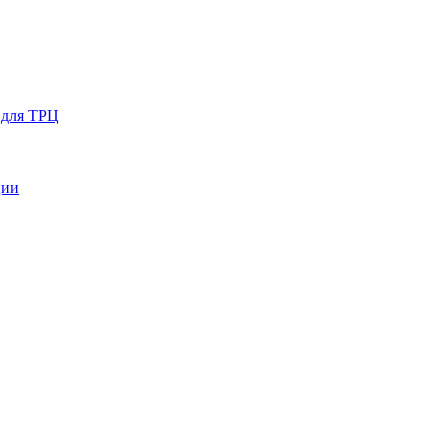
 для ТРЦ
ции