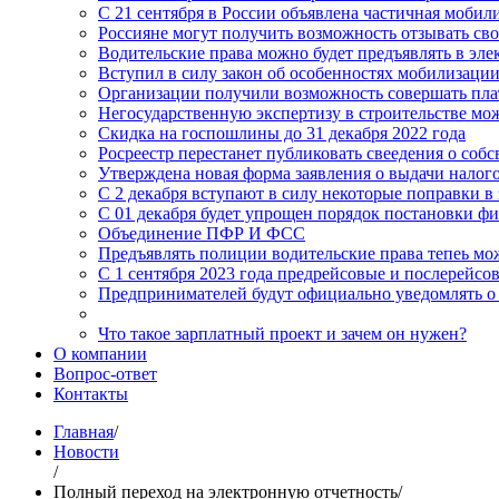
С 21 сентября в России объявлена частичная мобил
Россияне могут получить возможность отзывать сво
Водительские права можно будет предъявлять в эл
Вступил в силу закон об особенностях мобилизаци
Организации получили возможность совершать пла
Негосударственную экспертизу в строительстве мож
Скидка на госпошлины до 31 декабря 2022 года
Росреестр перестанет публиковать свеедения о соб
Утверждена новая форма заявления о выдачи налог
С 2 декабря вступают в силу некоторые поправки в 
C 01 декабря будет упрощен порядок постановки ф
Объединение ПФР И ФСС
Предъявлять полиции водительские права тепеь мо
С 1 сентября 2023 года предрейсовые и послерейс
Предпринимателей будут официально уведомлять 
Что такое зарплатный проект и зачем он нужен?
О компании
Вопрос-ответ
Контакты
Главная
/
Новости
/
Полный переход на электронную отчетность
/