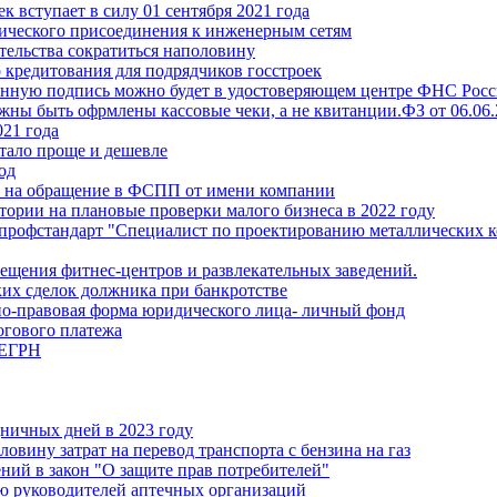
 вступает в силу 01 сентября 2021 года
гического присоединения к инженерным сетям
тельства сократиться наполовину
кредитования для подрядчиков госстроек
ную подпись можно будет в удостоверяющем центре ФНС Росси
жны быть офрмлены кассовые чеки, а не квитанции.ФЗ от 06.06
021 года
стало проще и дешевле
од
ть на обращение в ФСПП от имени компании
тории на плановые проверки малого бизнеса в 2022 году
ый профстандарт "Специалист по проектированию металлических
сещения фитнес-центров и развлекательных заведений.
ких сделок должника при банкротстве
нно-правовая форма юридического лица- личный фонд
огового платежа
 ЕГРН
ничных дней в 2023 году
овину затрат на перевод транспорта с бензина на газ
ий в закон "О защите прав потребителей"
ию руководителей аптечных организаций