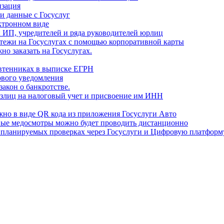
изация
и данные с Госуслуг
ектронном виде
и ИП, учредителей и ряда руководителей юрлиц
тежи на Госуслугах с помощью корпоративной карты
но заказать на Госуслугах.
свтенниках в выписке ЕГРН
ового уведомления
закон о банкротстве.
излиц на налоговый учет и присвоение им ИНН
жно в виде QR кода из приложения Госуслуги Авто
овые медосмотры можно будет проводить дистанционно
о планируемых проверках через Госуслуги и Цифровую платфор