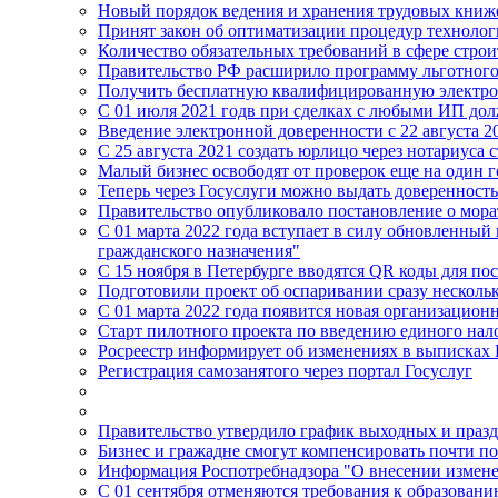
Новый порядок ведения и хранения трудовых книжек
Принят закон об оптиматизации процедур техноло
Количество обязательных требований в сфере строи
Правительство РФ расширило программу льготного 
Получить бесплатную квалифицированную электрон
С 01 июля 2021 годв при сделках с любыми ИП дол
Введение электронной доверенности с 22 августа 2
C 25 августа 2021 создать юрлицо через нотариуса 
Малый бизнес освободят от проверок еще на один г
Теперь через Госуслуги можно выдать довереннос
Правительство опубликовало постановление о мора
С 01 марта 2022 года вступает в силу обновленн
гражданского назначения"
С 15 ноября в Петербурге вводятся QR коды для по
Подготовили проект об оспаривании сразу несколь
С 01 марта 2022 года появится новая организацио
Старт пилотного проекта по введению единого нал
Росреестр информирует об изменениях в выписках
Регистрация самозанятого через портал Госуслуг
Правительство утвердило график выходных и празд
Бизнес и гражадне смогут компенсировать почти пол
Информация Роспотребнадзора "О внесении изменен
С 01 сентября отменяются требования к образован