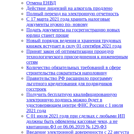
Отмена ЕНВД
Действие лицензий на алкоголь продлено
Полный переход на электронную отчетность
С 17 марта 2021 года хранить налоговые
документы нужно по- новому
Подать документы на госрегистрацию новых
юрлиц станет проще
Новый порядок ведения и хранения трудовых
книжек вступает в силу 01 сентября 2021 года
Принят закон об оптиматизации процедур
технологического присоединения к инженерным
сетям
Количество обязательных требований в сфере
строительства сократиться наполовину
Правительство РФ расширило программу
льготного кредитования для подрядчиков
госстроек
Получить бесплатную квалифицированную
электронную подпись можно будет в
удостоверяющем центре ФНС России с 1 июля
2021 года
С 01 июля 2021 годв при сделках с любыми ИП
должны быть офрмлены кассовые чеки, а не
квитанции.ФЗ от 06.06.2019 № 129-ФЗ
Введение электронной доверенности с 22 августа