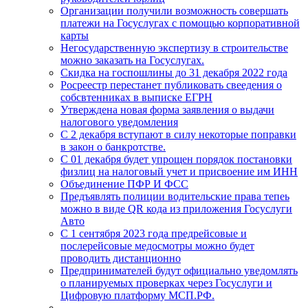
Организации получили возможность совершать
платежи на Госуслугах с помощью корпоративной
карты
Негосударственную экспертизу в строительстве
можно заказать на Госуслугах.
Скидка на госпошлины до 31 декабря 2022 года
Росреестр перестанет публиковать свеедения о
собсвтенниках в выписке ЕГРН
Утверждена новая форма заявления о выдачи
налогового уведомления
С 2 декабря вступают в силу некоторые поправки
в закон о банкротстве.
C 01 декабря будет упрощен порядок постановки
физлиц на налоговый учет и присвоение им ИНН
Объединение ПФР И ФСС
Предъявлять полиции водительские права тепеь
можно в виде QR кода из приложения Госуслуги
Авто
С 1 сентября 2023 года предрейсовые и
послерейсовые медосмотры можно будет
проводить дистанционно
Предпринимателей будут официально уведомлять
о планируемых проверках через Госуслуги и
Цифровую платформу МСП.РФ.