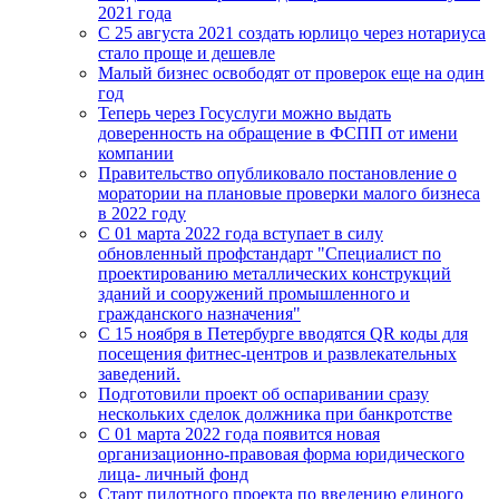
2021 года
C 25 августа 2021 создать юрлицо через нотариуса
стало проще и дешевле
Малый бизнес освободят от проверок еще на один
год
Теперь через Госуслуги можно выдать
доверенность на обращение в ФСПП от имени
компании
Правительство опубликовало постановление о
моратории на плановые проверки малого бизнеса
в 2022 году
С 01 марта 2022 года вступает в силу
обновленный профстандарт "Специалист по
проектированию металлических конструкций
зданий и сооружений промышленного и
гражданского назначения"
С 15 ноября в Петербурге вводятся QR коды для
посещения фитнес-центров и развлекательных
заведений.
Подготовили проект об оспаривании сразу
нескольких сделок должника при банкротстве
С 01 марта 2022 года появится новая
организационно-правовая форма юридического
лица- личный фонд
Старт пилотного проекта по введению единого