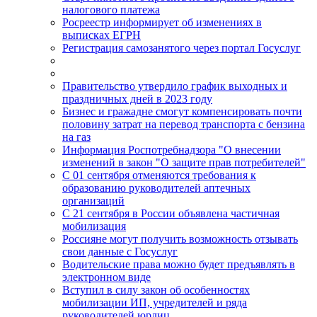
налогового платежа
Росреестр информирует об изменениях в
выписках ЕГРН
Регистрация самозанятого через портал Госуслуг
Правительство утвердило график выходных и
праздничных дней в 2023 году
Бизнес и гражадне смогут компенсировать почти
половину затрат на перевод транспорта с бензина
на газ
Информация Роспотребнадзора "О внесении
изменений в закон "О защите прав потребителей"
С 01 сентября отменяются требования к
образованию руководителей аптечных
организаций
С 21 сентября в России объявлена частичная
мобилизация
Россияне могут получить возможность отзывать
свои данные с Госуслуг
Водительские права можно будет предъявлять в
электронном виде
Вступил в силу закон об особенностях
мобилизации ИП, учредителей и ряда
руководителей юрлиц