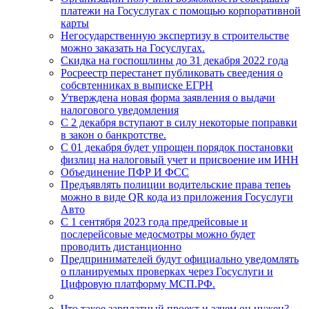
платежи на Госуслугах с помощью корпоративной
карты
Негосударственную экспертизу в строительстве
можно заказать на Госуслугах.
Скидка на госпошлины до 31 декабря 2022 года
Росреестр перестанет публиковать свеедения о
собсвтенниках в выписке ЕГРН
Утверждена новая форма заявления о выдачи
налогового уведомления
С 2 декабря вступают в силу некоторые поправки
в закон о банкротстве.
C 01 декабря будет упрощен порядок постановки
физлиц на налоговый учет и присвоение им ИНН
Объединение ПФР И ФСС
Предъявлять полиции водительские права тепеь
можно в виде QR кода из приложения Госуслуги
Авто
С 1 сентября 2023 года предрейсовые и
послерейсовые медосмотры можно будет
проводить дистанционно
Предпринимателей будут официально уведомлять
о планируемых проверках через Госуслуги и
Цифровую платформу МСП.РФ.
Что такое зарплатный проект и зачем он нужен?