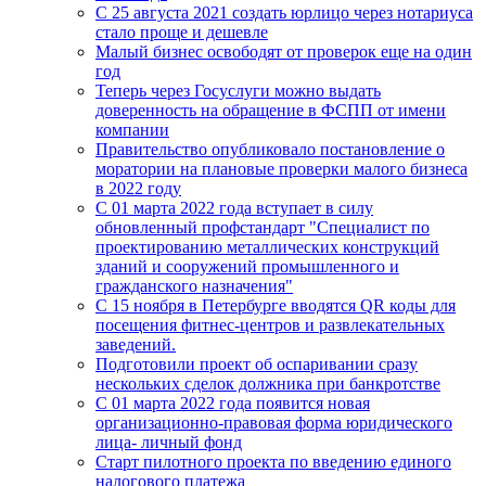
C 25 августа 2021 создать юрлицо через нотариуса
стало проще и дешевле
Малый бизнес освободят от проверок еще на один
год
Теперь через Госуслуги можно выдать
доверенность на обращение в ФСПП от имени
компании
Правительство опубликовало постановление о
моратории на плановые проверки малого бизнеса
в 2022 году
С 01 марта 2022 года вступает в силу
обновленный профстандарт "Специалист по
проектированию металлических конструкций
зданий и сооружений промышленного и
гражданского назначения"
С 15 ноября в Петербурге вводятся QR коды для
посещения фитнес-центров и развлекательных
заведений.
Подготовили проект об оспаривании сразу
нескольких сделок должника при банкротстве
С 01 марта 2022 года появится новая
организационно-правовая форма юридического
лица- личный фонд
Старт пилотного проекта по введению единого
налогового платежа