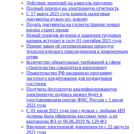
Действие лицензий на алкоголь продлено
Полный переход на электронную отчетность
С 17 марта 2021 года хранить налоговые
документы нужно по- новому
Подать документы на госрегистрацию новых
юрлиц станет проще
Новый порядок ведения и хранения трудовых
книжек вступает в силу 01 сентября 2021 года
Принят закон об оптиматизации процедур
технологического присоединения к инженерным
сетям
Количество обязательных требований в сфере
строительства сократиться наполовину
Правительство РФ расширило программу
льготного кредитования для подрядчиков
госстроек
Получить бесплатную квалифицированную
электронную подпись можно будет в
удостоверяющем центре ФНС России с 1 июля
2021 года
С 01 июля 2021 годв при сделках с любыми ИП
должны быть офрмлены кассовые чеки, а не
квитанции.ФЗ от 06.06.2019 № 129-ФЗ
Введение электронной доверенности с 22 августа
2021 года