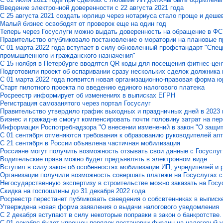
Введение электронной доверенности с 22 августа 2021 года
C 25 августа 2021 создать юрлицо через нотариуса стало проще и деше
Малый бизнес освободят от проверок еще на один год
Теперь через Госуслуги можно выдать доверенность на обращение в Ф
Правительство опубликовало постановление о моратории на плановые пр
С 01 марта 2022 года вступает в силу обновленный профстандарт "Спе
промышленного и гражданского назначения"
С 15 ноября в Петербурге вводятся QR коды для посещения фитнес-цен
Подготовили проект об оспаривании сразу нескольких сделок должника 
С 01 марта 2022 года появится новая организационно-правовая форма 
Старт пилотного проекта по введению единого налогового платежа
Росреестр информирует об изменениях в выписках ЕГРН
Регистрация самозанятого через портал Госуслуг
Правительство утвердило график выходных и праздничных дней в 2023 
Бизнес и гражадне смогут компенсировать почти половину затрат на пер
Информация Роспотребнадзора "О внесении изменений в закон "О защит
С 01 сентября отменяются требования к образованию руководителей ап
С 21 сентября в России объявлена частичная мобилизация
Россияне могут получить возможность отзывать свои данные с Госуслуг
Водительские права можно будет предъявлять в электронном виде
Вступил в силу закон об особенностях мобилизации ИП, учредителей и
Организации получили возможность совершать платежи на Госуслугах 
Негосударственную экспертизу в строительстве можно заказать на Госу
Скидка на госпошлины до 31 декабря 2022 года
Росреестр перестанет публиковать свеедения о собсвтенниках в выпис
Утверждена новая форма заявления о выдачи налогового уведомления
С 2 декабря вступают в силу некоторые поправки в закон о банкротстве.
C 01 декабря будет упрощен порядок постановки физлиц на налоговый 