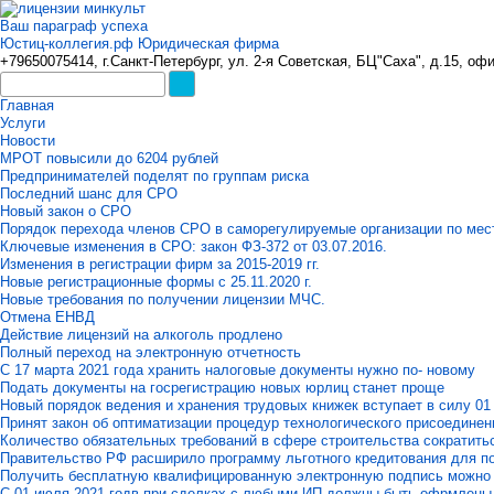
Ваш параграф успеха
Юстиц-коллегия.рф Юридическая фирма
+79650075414, г.Санкт-Петербург, ул. 2-я Советская, БЦ"Саха", д.15, оф
Главная
Услуги
Новости
МРОТ повысили до 6204 рублей
Предпринимателей поделят по группам риска
Последний шанс для СРО
Новый закон о СРО
Порядок перехода членов СРО в саморегулируемые организации по мес
Ключевые изменения в СРО: закон ФЗ-372 от 03.07.2016.
Изменения в регистрации фирм за 2015-2019 гг.
Новые регистрационные формы с 25.11.2020 г.
Новые требования по получении лицензии МЧС.
Отмена ЕНВД
Действие лицензий на алкоголь продлено
Полный переход на электронную отчетность
С 17 марта 2021 года хранить налоговые документы нужно по- новому
Подать документы на госрегистрацию новых юрлиц станет проще
Новый порядок ведения и хранения трудовых книжек вступает в силу 01
Принят закон об оптиматизации процедур технологического присоедине
Количество обязательных требований в сфере строительства сократить
Правительство РФ расширило программу льготного кредитования для п
Получить бесплатную квалифицированную электронную подпись можно 
С 01 июля 2021 годв при сделках с любыми ИП должны быть офрмлены к